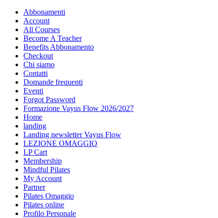
Abbonamenti
Account
All Courses
Become A Teacher
Benefits Abbonamento
Checkout
Chi siamo
Contatti
Domande frequenti
Eventi
Forgot Password
Formazione Vayus Flow 2026/2027
Home
landing
Landing newsletter Vayus Flow
LEZIONE OMAGGIO
LP Cart
Membership
Mindful Pilates
My Account
Partner
Pilates Omaggio
Pilates online
Profilo Personale